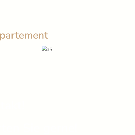
ppartement
takt!
ten Sie gerne!