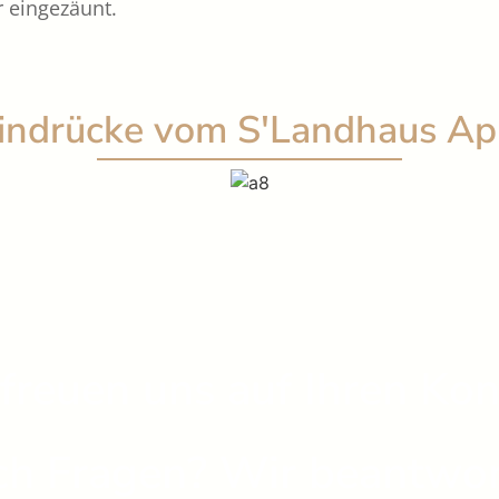
 eingezäunt.
Eindrücke vom S'Landhaus A
freuen uns auf Ihren Kon
h Fragen? Wir beantwor